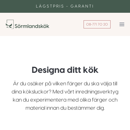
Skip
LÄGSTPRIS - GARANTI
to
content
08-771 70 20
Designa ditt kök
Är du osäker på vilken färger du ska välja till
dina köksluckor? Med vårt inredningsverktyg
kan du experimentera med olika färger och
material innan du bestämmer dig.