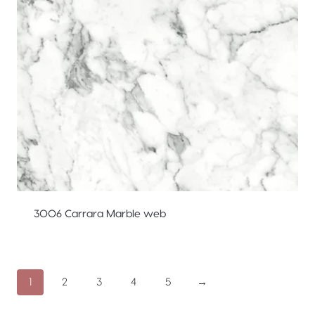
3006 Carrara Marble web
1
2
3
4
5
→