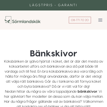
Skip
LÄGSTPRIS - GARANTI
to
content
08-771 70 20
Bänkskivor
Köksbänken är själva hjärtat i köket, det är där det mesta av
köksarbetet utförs och bänkskivan ska stå pall både till
vardags och till fest. En bra köksbänkskiva ska vara tålig och
hålla för många års flitigt användande, därför är det viktigt
att välja rätt bänkskiva. Går du i tankarna att förnya köket
och byta bänkskiva? Då är vi rätt val för dig!
Nedan hittar du några av våra toppsäljande
bänkskivor
. Vi
har självklart fler modeller än dessa som du kan välja mellan.
Har du några frågor gällande val av bänkskiva? Välkommen
att kontakta oss så hjälper vi dig att hitta rätt!