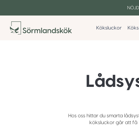
Skip
NÖJD
to
content
Köksluckor
Köks
Lådsy
Hos oss hittar du smarta lådsy
köksluckor går att f