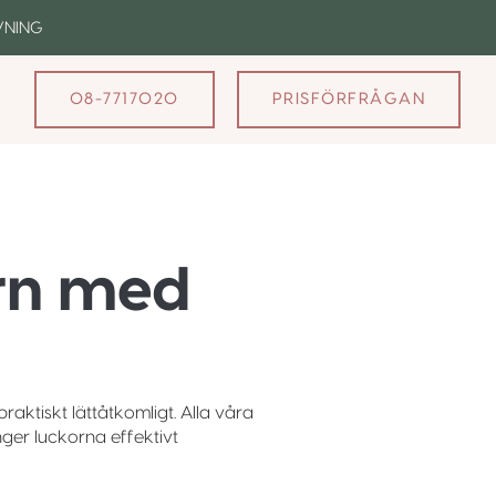
VNING
08-7717020
PRISFÖRFRÅGAN
rn med
ktiskt lättåtkomligt. Alla våra
er luckorna effektivt