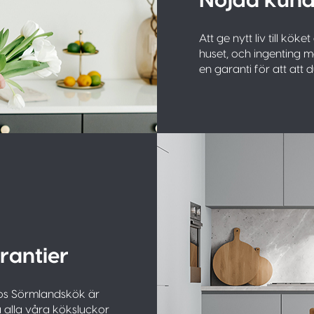
Nöjda kund
Att ge nytt liv till köket
huset, och ingenting ma
en garanti för att att
rantier
 Hos Sörmlandskök är
å alla våra köksluckor