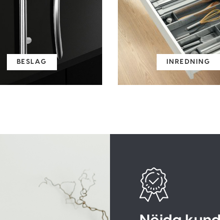
BESLAG
INREDNING