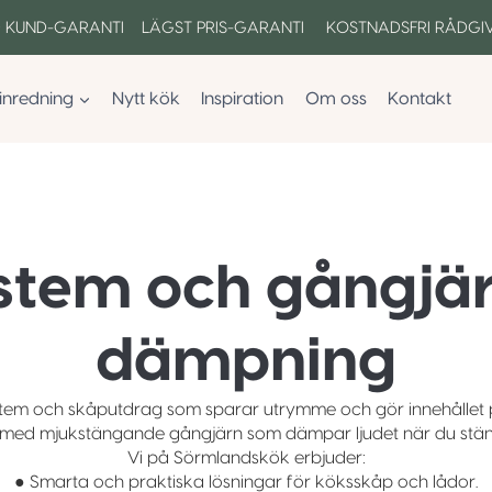
 KUND-GARANTI LÄGST PRIS-GARANTI KOSTNADSFRI RÅDGI
inredning
Nytt kök
Inspiration
Om oss
Kontakt
stem och gångjä
dämpning
stem och skåputdrag som sparar utrymme och gör innehållet pra
å med mjukstängande gångjärn som dämpar ljudet när du stäng
Vi på Sörmlandskök erbjuder:
● Smarta och praktiska lösningar för köksskåp och lådor.