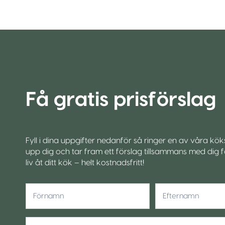
Få gratis prisförslag
Fyll i dina uppgifter nedanför så ringer en av våra kö
upp dig och tar fram ett förslag tillsammans med dig fö
liv åt ditt kök – helt kostnadsfritt!
*
Förnamn
Efternamn
Mobiltelefon