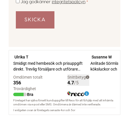
Samtycke
Jag godkänner
integritetspolicyn
.
*
*