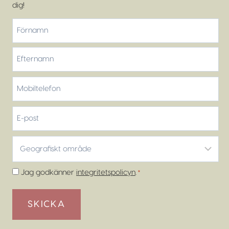
dig!
*
Förnamn
Efternamn
Mobiltelefon
*
E-
post
Geografiskt
område
*
Samtycke
Jag godkänner
integritetspolicyn
.
*
*