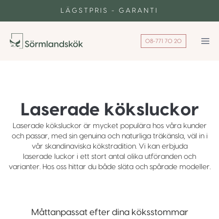
Skip
LÄGSTPRIS - GARANTI
to
content
08-771 70 20
Laserade köksluckor
Laserade köksluckor är mycket populära hos våra kunder
och passar, med sin genuina och naturliga träkänsla, väl in i
vår skandinaviska kökstradition. Vi kan erbjuda
laserade luckor i ett stort antal olika utföranden och
varianter. Hos oss hittar du både släta och spårade modeller.
Måttanpassat efter dina köksstommar