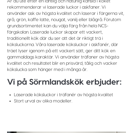
Är du ute efter en lantlig och naturlig känsla i köket
rekommenderar vi laserade luckor i askfaner. Vi
använder ask av högsta kvalitet och laserar i färgerna vit,
grå, grön, kaffe latte, nougat, vanilj eller blågrå. Förutom
grundsortimentet kan du välja färg från hela NCS-
färgskalan. Laserade luckor skapar ett vackert,
traditionellt kök där du ser att det är riktigt trä i
köksluckorna. Våra laserade köksluckor i askfanér, där
träet lyser igenom på ett vackert sätt, ger ditt kök en
gammaldags karaktär. Vi använder träfaner av högsta
kvalitet och resultatet blir en prisvärd, tålig och vacker
kökslucka som hänger med i många år.
Vi på Sörmlandskök erbjuder:
Laserade köksluckor i träfanér av högsta kvalitet
Stort urval av olika modeller.