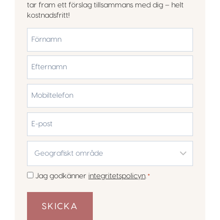
tar fram ett förslag tillsammans med dig – helt
kostnadsfritt!
*
Förnamn
Efternamn
Mobiltelefon
*
E-
post
Geografiskt
område
*
Samtycke
Jag godkänner
integritetspolicyn
.
*
*