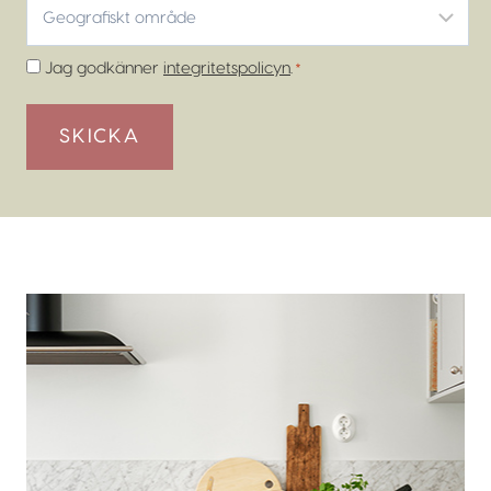
Geografiskt
område
*
Samtycke
Jag godkänner
integritetspolicyn
.
*
*