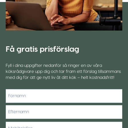
Få gratis prisförslag
Fyll i dina uppgifter nedanför så ringer en av våra
köksrådgivare upp dig och tar fram ett förslag tillsammans
med dig för att ge nytt liv åt ditt kök – helt kostnadsfritt!
*
Förnamn
Efternamn
Mobiltelefon