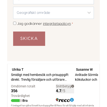
post
Geografiskt
område
*
Samtycke
Jag godkänner
integritetspolicyn
.
*
*