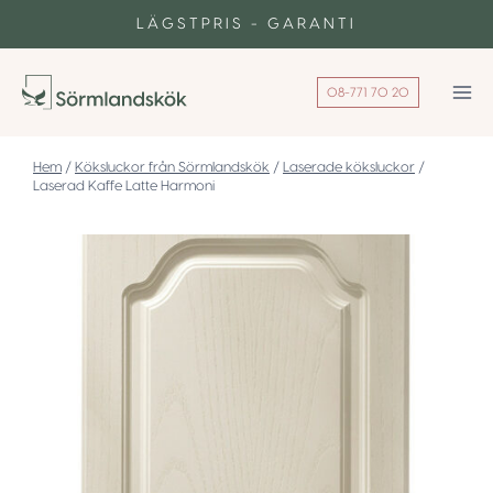
Skip
LÄGSTPRIS - GARANTI
to
content
08-771 70 20
/
Köksluckor från Sörmlandskök
/
Laserade köksluckor
/
Laserad Kaffe Latte Harmoni