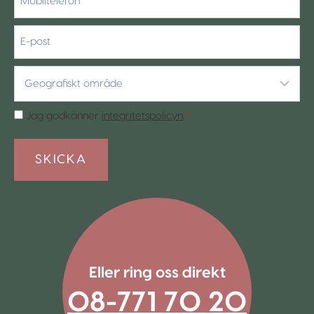
*
E-
post
Geografiskt
område
*
Samtycke
Jag godkänner
integritetspolicyn
.
*
*
Eller ring oss direkt
08-771 70 20