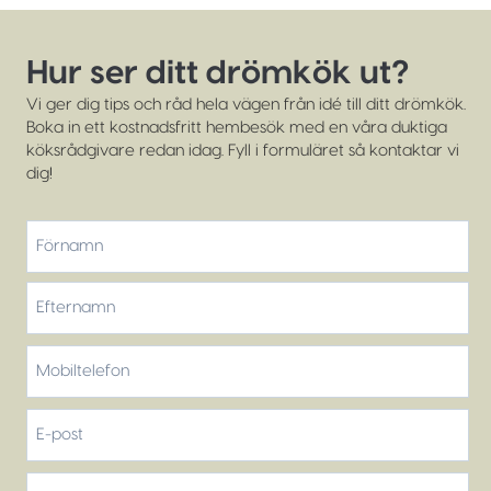
Hur ser ditt drömkök ut?
Vi ger dig tips och råd hela vägen från idé till ditt drömkök.
Boka in ett kostnadsfritt hembesök med en våra duktiga
köksrådgivare redan idag. Fyll i formuläret så kontaktar vi
dig!
*
F
ö
r
E
M
n
f
o
a
t
m
b
e
E
n
i
r
-
l
n
p
t
G
a