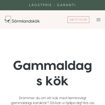
Skip
LÄGSTPRIS - GARANTI
to
content
08-771 70 20
Gammaldag
s kök
Drömmer du om ett kök med hemtrevligt
gammaldags karaktär? Då kan vi hjälpa dig! Hos oss