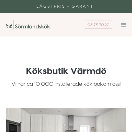
Skip
LÄGSTPRIS - GARANTI
to
content
08-771 70 20
Köksbutik Värmdö
Vi har ca 10 000 installerade kök bakom oss!