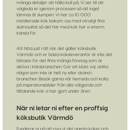
många detaljer att hålla koll på. Vi ser till att
vägleda er igenom processen så att inget
lämnas åt slumpen. Vi har ca 10 000
installerade kök bakom oss med otroligt fina
slutresultat så det här med kök har vi enorm
känsla för.
Att hitta just rätt när det gäller köksbutik
Värmdö och er bästa köksleverantör är inte det
lättaste för det finns många företag som är
aktiva i köksbranschen. Gör ett klokt val, anlita
någon som inte är helt ny eller okänd i
branschen. Besök gärna vår hemsida och kolla
på inspirationsbilder från alla välgjorda och
tilltalande kök vi har gjort under åren.
När ni letar ni efter en proffsig
köksbutik Värmdö
Funderar ni på att riva ut det gamla köket och