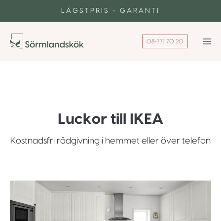
Skip
LÄGSTPRIS - GARANTI
to
content
08-771 70 20
Luckor till IKEA
Kostnadsfri rådgivning i hemmet eller över telefon