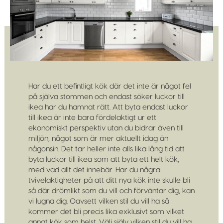
Har du ett befintligt kök där det inte är något fel
på själva stommen och endast söker luckor till
ikea har du hamnat rätt. Att byta endast luckor
till ikea är inte bara fördelaktigt ur ett
ekonomiskt perspektiv utan du bidrar även till
miljön, något som är mer aktuellt idag än
någonsin. Det tar heller inte alls lika lång tid att
byta luckor till ikea som att byta ett helt kök,
med vad allt det innebär. Har du några
tvivelaktigheter på att ditt nya kök inte skulle bli
så där drömlikt som du vill och förväntar dig, kan
vi lugna dig. Oavsett vilken stil du vill ha så
kommer det bli precis lika exklusivt som vilket
annat kök som helst. Välj själv vilken stil du vill ha