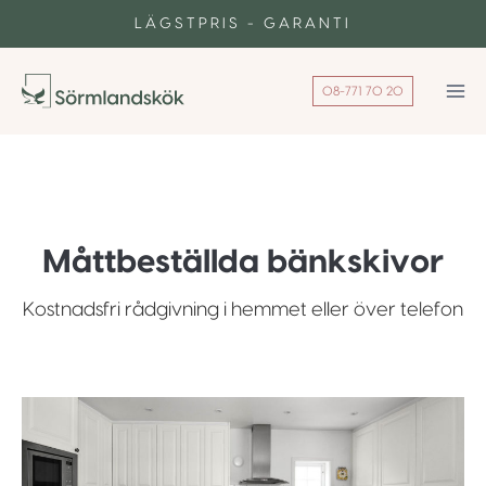
Skip
LÄGSTPRIS - GARANTI
to
content
08-771 70 20
Måttbeställda bänkskivor
Kostnadsfri rådgivning i hemmet eller över telefon