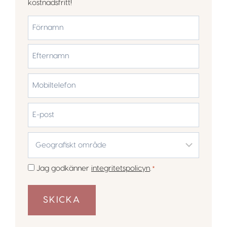
kostnadsfritt!
*
Förnamn
Efternamn
Mobiltelefon
*
E-
post
Geografiskt
område
*
Samtycke
Jag godkänner
integritetspolicyn
.
*
*