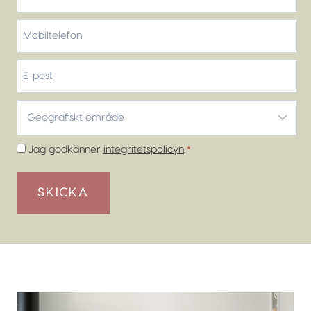
Efternamn
Mobiltelefon
*
E-
post
Geografiskt
område
*
Samtycke
Jag godkänner
integritetspolicyn
.
*
*