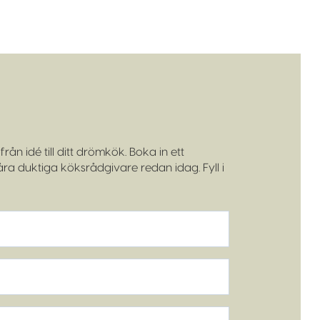
rån idé till ditt drömkök. Boka in ett
a duktiga köksrådgivare redan idag. Fyll i