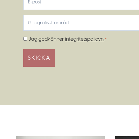
post
Geografiskt
område
*
Samtycke
Jag godkänner
integritetspolicyn
.
*
*