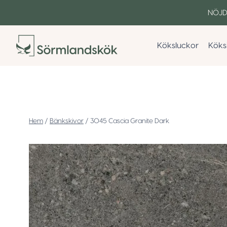
Skip
NÖJD
to
content
Köksluckor
Köks
/
Bänkskivor
/
3045 Cascia Granite Dark