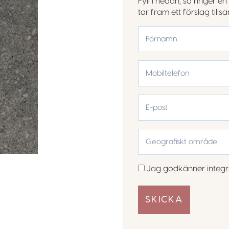
Fyll i nedan, så ringer 
tar fram ett förslag till
*
Förnamn
Mobiltelefon
*
E-
post
Geografiskt
område
*
Samtycke
Jag godkänner
integr
*