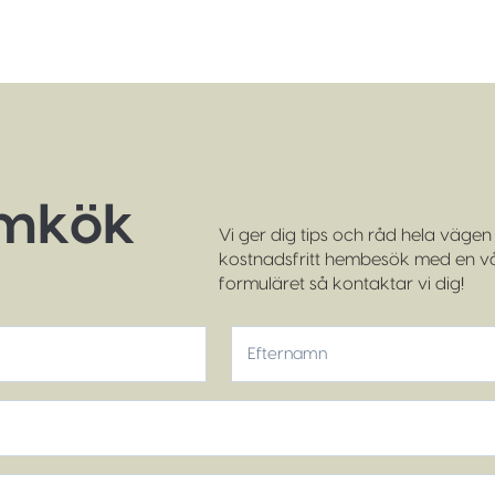
ömkök
Vi ger dig tips och råd hela vägen f
kostnadsfritt hembesök med en vår
formuläret så kontaktar vi dig!
Efternamn