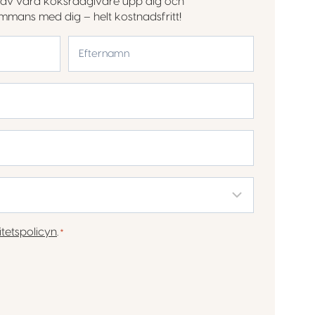
en av våra köksrådgivare upp dig och
sammans med dig – helt kostnadsfritt!
Efternamn
itetspolicyn
.
*