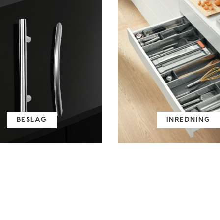
BESLAG
INREDNING