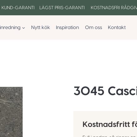
 KUND-GARANTI LÄGST PRIS-GARANTI KOSTNADSFRI RÅDGI
inredning
Nytt kök
Inspiration
Om oss
Kontakt
3045 Casci
Kostnadsfritt f