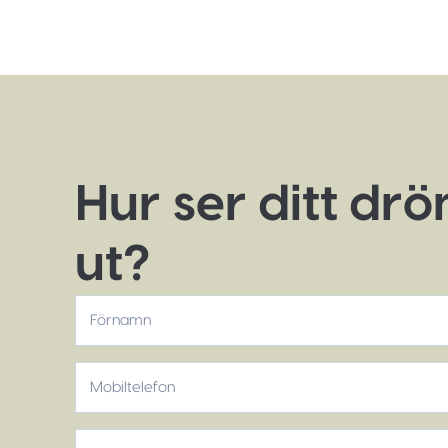
Hur ser ditt dr
ut?
*
Förnamn
Mobiltelefon
*
E-