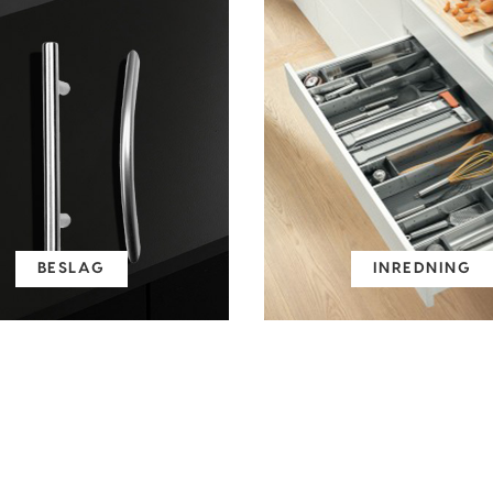
BESLAG
INREDNING