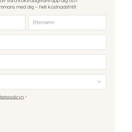
en av våra köksrådgivare upp dig och
sammans med dig – helt kostnadsfritt!
Efternamn
itetspolicyn
.
*