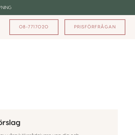
VNING
08-7717020
PRISFÖRFRÅGAN
k
örslag