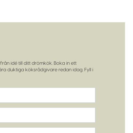
rån idé till ditt drömkök. Boka in ett
a duktiga köksrådgivare redan idag. Fyll i