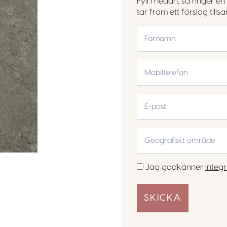
Fyll i nedan, så ringer 
tar fram ett förslag till
*
Förnamn
Mobiltelefon
*
E-
post
Geografiskt
område
*
Samtycke
Jag godkänner
integr
*