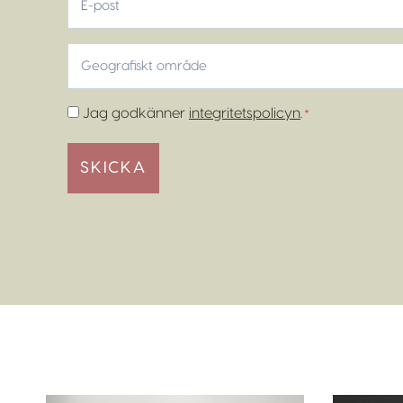
post
Geografiskt
område
*
Samtycke
Jag godkänner
integritetspolicyn
.
*
*