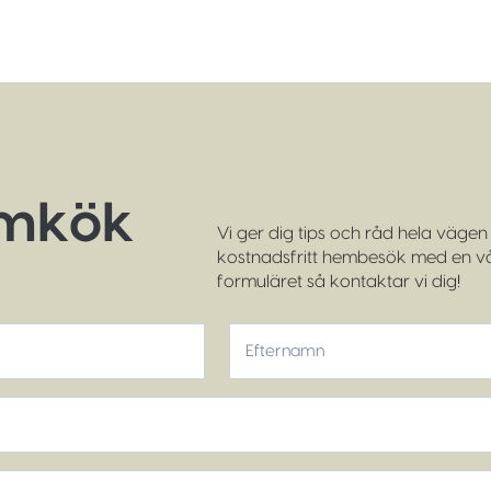
ömkök
Vi ger dig tips och råd hela vägen f
kostnadsfritt hembesök med en vår
formuläret så kontaktar vi dig!
Efternamn