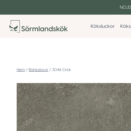
Skip
NÖJD
to
content
Köksluckor
Köks
/
Bänkskivor
/
3046 Crick