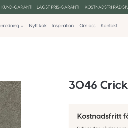
 KUND-GARANTI LÄGST PRIS-GARANTI KOSTNADSFRI RÅDGI
inredning
Nytt kök
Inspiration
Om oss
Kontakt
3046 Cric
Kostnadsfritt f