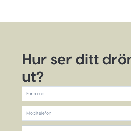
Hur ser ditt dr
ut?
*
Förnamn
Mobiltelefon
*
E-