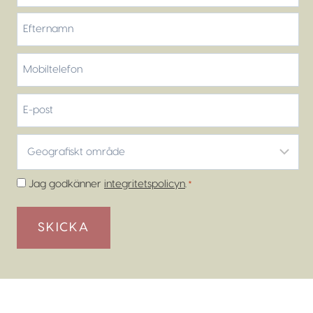
Förnamn
Efternamn
Mobiltelefon
*
E-
post
Geografiskt
område
*
Samtycke
Jag godkänner
integritetspolicyn
.
*
*