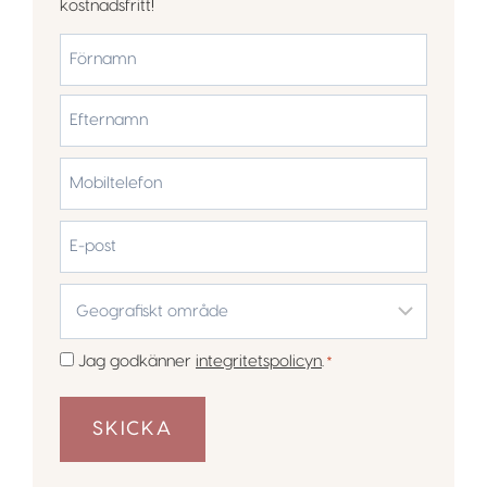
kostnadsfritt!
*
Förnamn
Efternamn
Mobiltelefon
*
E-
post
Geografiskt
område
*
Samtycke
Jag godkänner
integritetspolicyn
.
*
*