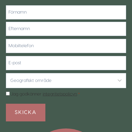
*
Förnamn
Efternamn
Mobiltelefon
*
E-
post
Geografiskt
område
*
Samtycke
Jag godkänner
integritetspolicyn
.
*
*