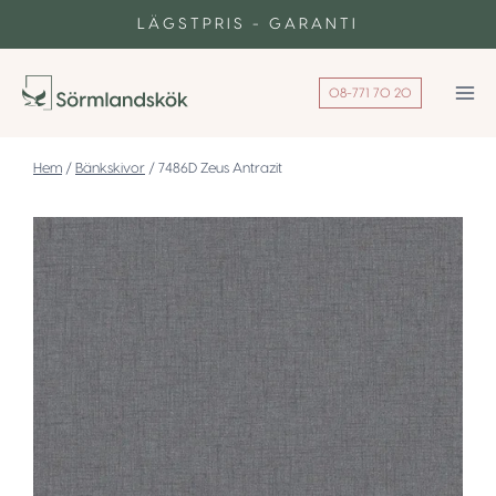
Skip
LÄGSTPRIS - GARANTI
to
content
08-771 70 20
/
Bänkskivor
/
7486D Zeus Antrazit