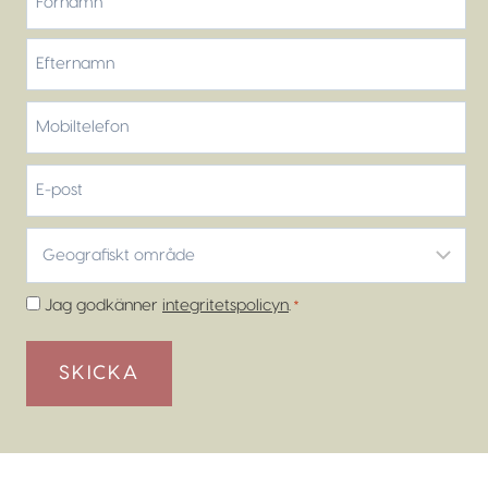
Förnamn
Efternamn
Mobiltelefon
*
E-
post
Geografiskt
område
*
Samtycke
Jag godkänner
integritetspolicyn
.
*
*