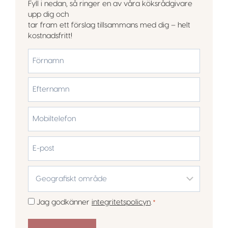
Fyll i nedan, så ringer en av våra köksrådgivare
upp dig och
tar fram ett förslag tillsammans med dig – helt
kostnadsfritt!
*
Förnamn
Efternamn
Mobiltelefon
*
E-
post
Geografiskt
område
*
Samtycke
Jag godkänner
integritetspolicyn
.
*
*