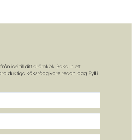
rån idé till ditt drömkök. Boka in ett
a duktiga köksrådgivare redan idag. Fyll i