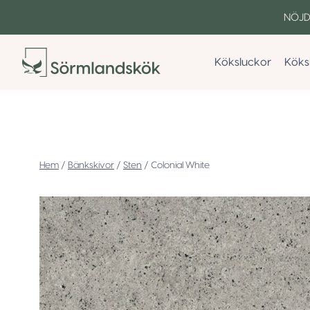
Skip
NÖJD
to
content
Köksluckor
Köks
/
Bänkskivor
/
Sten
/
Colonial White