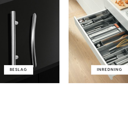
BESLAG
INREDNING