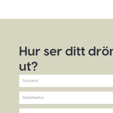
Hur ser ditt dr
ut?
*
Förnamn
Mobiltelefon
*
E-