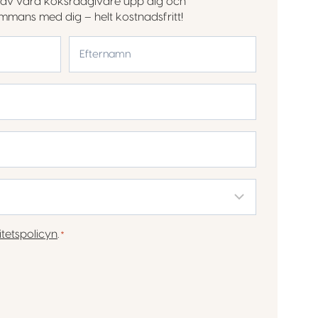
en av våra köksrådgivare upp dig och
sammans med dig – helt kostnadsfritt!
Efternamn
itetspolicyn
.
*