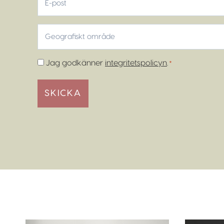
post
Geografiskt
område
*
Samtycke
Jag godkänner
integritetspolicyn
.
*
*