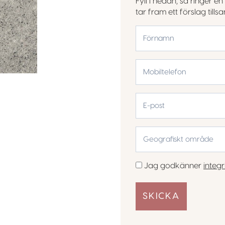
Fyll i nedan, så ringer 
tar fram ett förslag till
*
Förnamn
Mobiltelefon
*
E-
post
Geografiskt
område
*
Samtycke
Jag godkänner
integr
*