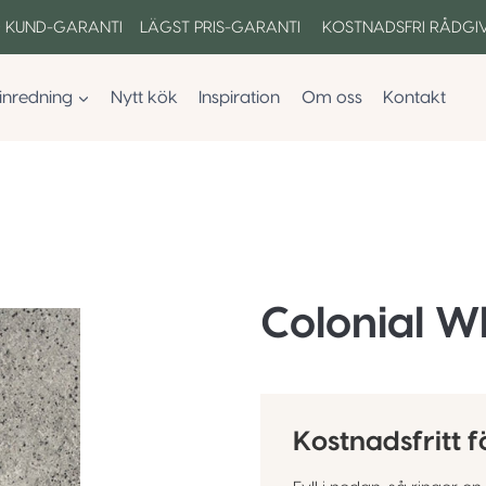
 KUND-GARANTI LÄGST PRIS-GARANTI KOSTNADSFRI RÅDGI
inredning
Nytt kök
Inspiration
Om oss
Kontakt
Colonial W
Kostnadsfritt f