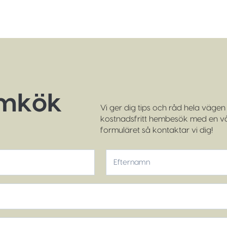
ömkök
Vi ger dig tips och råd hela vägen f
kostnadsfritt hembesök med en vår
formuläret så kontaktar vi dig!
Efternamn