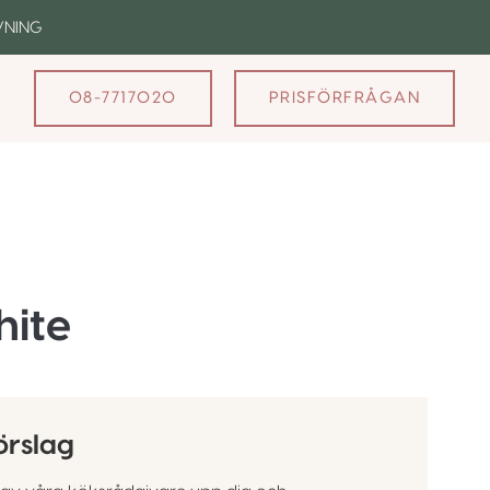
VNING
08-7717020
PRISFÖRFRÅGAN
hite
örslag