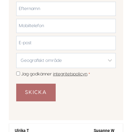
Förnamn
Efternamn
Mobiltelefon
*
E-
post
Geografiskt
område
*
Samtycke
Jag godkänner
integritetspolicyn
.
*
*