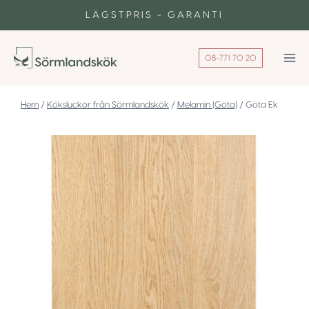
Skip
LÄGSTPRIS - GARANTI
to
content
08-771 70 20
/
Köksluckor från Sörmlandskök
/
Melamin (Göta)
/
Göta Ek