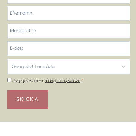
Förnamn
Efternamn
Mobiltelefon
*
E-
post
Geografiskt
område
*
Samtycke
Jag godkänner
integritetspolicyn
.
*
*