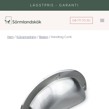
Skip
LÄGSTPRIS - GARANTI
to
content
08-771 70 20
/
Köksinredning
/
Beslag
/
Handtag Conti