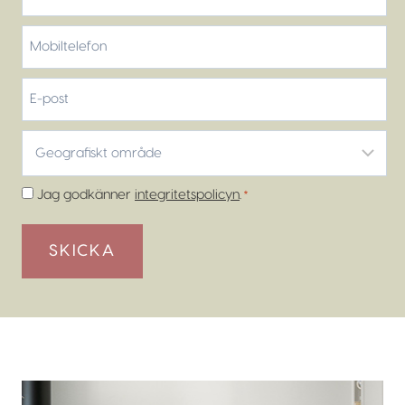
Efternamn
Mobiltelefon
*
E-
post
Geografiskt
område
*
Samtycke
Jag godkänner
integritetspolicyn
.
*
*