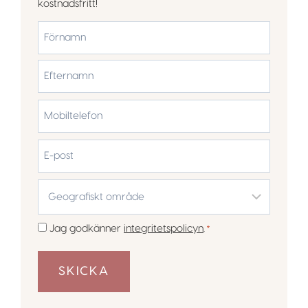
kostnadsfritt!
*
Förnamn
Efternamn
Mobiltelefon
*
E-
post
Geografiskt
område
*
Samtycke
Jag godkänner
integritetspolicyn
.
*
*