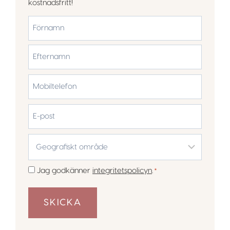
kostnadsfritt!
*
Förnamn
Efternamn
Mobiltelefon
*
E-
post
Geografiskt
område
*
Samtycke
Jag godkänner
integritetspolicyn
.
*
*