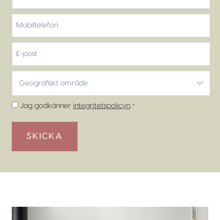
Efternamn
Mobiltelefon
*
E-
post
Geografiskt
område
*
Samtycke
Jag godkänner
integritetspolicyn
.
*
*