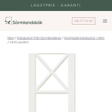
Skip
LÄGSTPRIS - GARANTI
to
content
08-771 70 20
/
Köksluckor från Sörmlandskök
/
Spröjsade köksluckor i vitrin
/
Vit Kryssvitrin