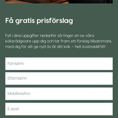
Få gratis prisförslag
Fyll i dina uppgifter nedanför så ringer en av våra
köksrådgivare upp dig och tar fram ett förslag tillsammans
med dig för att ge nytt liv åt ditt kök – helt kostnadsfritt!
*
Förnamn
Efternamn
Mobiltelefon
*
E-
post