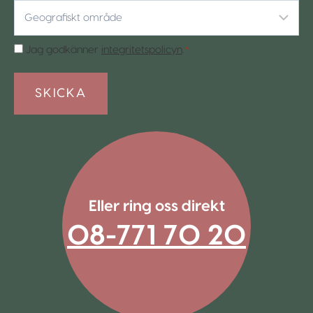
Geografiskt
område
*
Samtycke
Jag godkänner
integritetspolicyn
.
*
*
Eller ring oss direkt
08-771 70 20