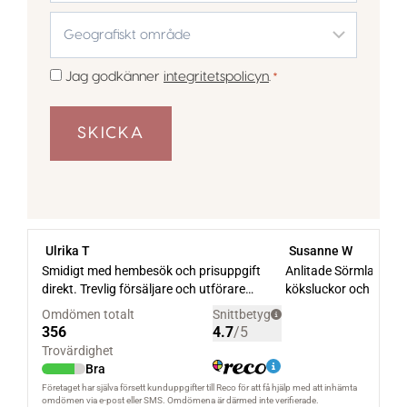
Geografiskt
område
*
Samtycke
Jag godkänner
integritetspolicyn
.
*
*