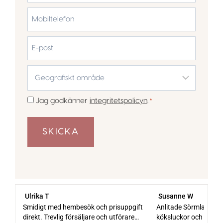
Efternamn
Mobiltelefon
*
E-
post
Geografiskt
område
*
Samtycke
Jag godkänner
integritetspolicyn
.
*
*