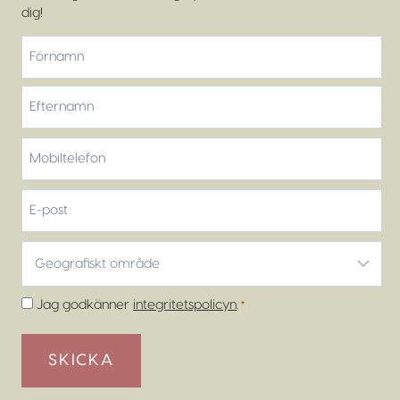
dig!
*
Förnamn
Efternamn
Mobiltelefon
*
E-
post
Geografiskt
område
*
Samtycke
Jag godkänner
integritetspolicyn
.
*
*