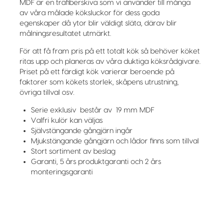
MDF är en träfiberskiva som vi använder till många
av våra målade köksluckor för dess goda
egenskaper då ytor blir väldigt släta, därav blir
målningsresultatet utmärkt.
För att få fram pris på ett totalt kök så behöver köket
ritas upp och planeras av våra duktiga köksrådgivare.
Priset på ett färdigt kök varierar beroende på
faktorer som kökets storlek, skåpens utrustning,
övriga tillval osv.
Serie exklusiv består av 19 mm MDF
Valfri kulör kan väljas
Självstängande gångjärn ingår
Mjukstängande gångjärn och lådor finns som tillval
Stort sortiment av beslag
Garanti, 5 års produktgaranti och 2 års
monteringsgaranti