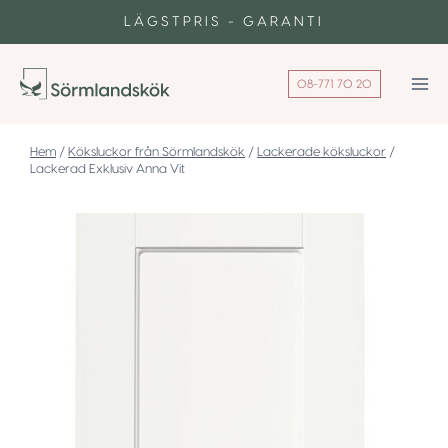
Skip
LÄGSTPRIS - GARANTI
to
content
08-771 70 20
/
Köksluckor från Sörmlandskök
/
Lackerade köksluckor
/
Lackerad Exklusiv Anna Vit