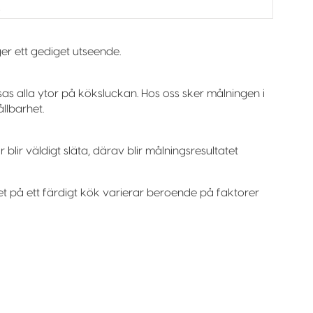
ger ett gediget utseende.
as alla ytor på köksluckan. Hos oss sker målningen i
llbarhet.
ir väldigt släta, därav blir målningsresultatet
set på ett färdigt kök varierar beroende på faktorer