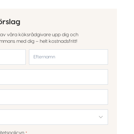
örslag
en av våra köksrådgivare upp dig och
sammans med dig – helt kostnadsfritt!
Efternamn
itetspolicyn
.
*