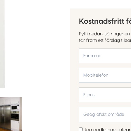
Kostnadsfritt f
Fyll i nedan, så ringer 
tar fram ett förslag till
*
Förnamn
Mobiltelefon
*
E-
post
Geografiskt
område
*
Samtycke
Jag godkänner
integr