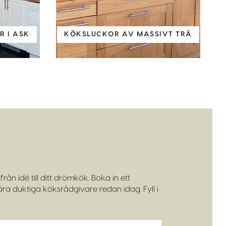
 I ASK
KÖKSLUCKOR AV MASSIVT TRÄ
rån idé till ditt drömkök. Boka in ett
a duktiga köksrådgivare redan idag. Fyll i