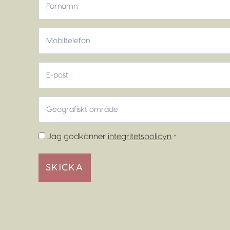
Förnamn
Mobiltelefon
*
E-
post
Geografiskt
område
*
Samtycke
Jag godkänner
integritetspolicyn
.
*
*