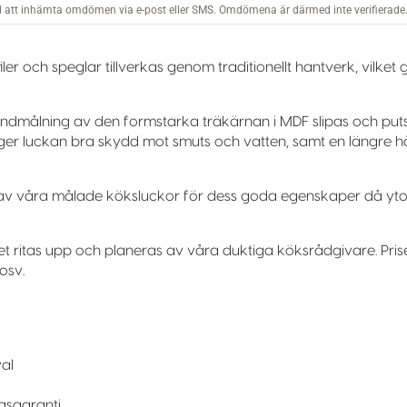
ler och speglar tillverkas genom traditionellt hantverk, vilket 
rundmålning av den formstarka träkärnan i MDF slipas och puts
som ger luckan bra skydd mot smuts och vatten, samt en längre hå
av våra målade köksluckor för dess goda egenskaper då ytor bl
ket ritas upp och planeras av våra duktiga köksrådgivare. Pri
osv.
val
ngsgaranti