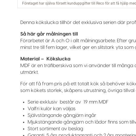
Denna kökslucka tillhör det exklusiva serien där profi
Så här går målningen till
Förarbetet är A och O i allt målningsarbete. Efter g
minst tre till fem lager, vilket ger en slitstark yta 
Material – Kökslucka
MDF är en träfiberskiva som vi använder till många 
utmärkt.
För att få fram pris på ett totalt kök så behöver kö
som kökets storlek, skåpens utrustning, övriga tillval 
Serie exklusiv består av 19 mm MDF
Valfri kulör kan väljas
Självstängande gångjärn ingår
Mjukstängande gångjärn och lådor finns som till
Stort sortiment av beslag
Garanti, 5 års produktgaranti och 2 års monteri