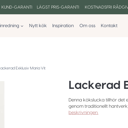
 KUND-GARANTI LÄGST PRIS-GARANTI KOSTNADSFRI RÅDGI
inredning
Nytt kök
Inspiration
Om oss
Kontakt
Lackerad Exklusiv Maria Vit
Lackerad E
Denna kökslucka tillhör det e
genom traditionellt hantverk,
beskrivningen.