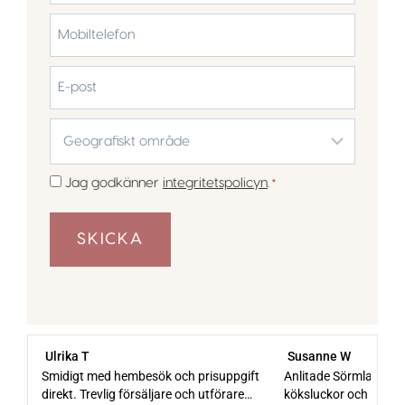
Efternamn
Mobiltelefon
*
E-
post
Geografiskt
område
*
Samtycke
Jag godkänner
integritetspolicyn
.
*
*