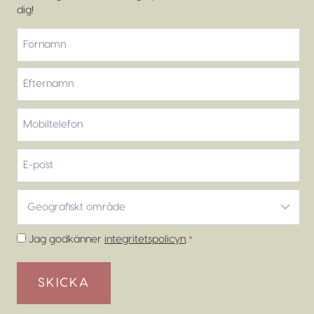
dig!
*
Förnamn
Efternamn
Mobiltelefon
*
E-
post
Geografiskt
område
*
Samtycke
Jag godkänner
integritetspolicyn
.
*
*