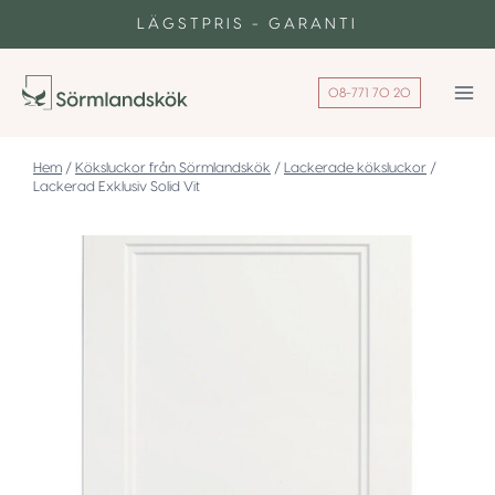
Skip
LÄGSTPRIS - GARANTI
to
content
08-771 70 20
/
Köksluckor från Sörmlandskök
/
Lackerade köksluckor
/
Lackerad Exklusiv Solid Vit