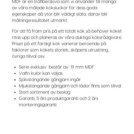
MDF är en träfiberskiva som vi använder till många
av våra målade köksluckor för dess goda
egenskaper då ytor blir väldigt släta, därav blir
målningsresultatet utmärkt.
För att få fram pris på ett totalt kök så behöver köket
ritas upp och planeras av våra duktiga köksrådgivare.
Priset på ett färdigt kök varierar beroende på
faktorer som kökets storlek, skåpens utrustning,
övriga tillval osv.
Serie exklusiv består av 19 mm MDF
Valfri kulör kan väljas
Självstängande gångjärn ingår
Mjukstängande gångjärn och lådor finns som tillval
Stort sortiment av beslag
Garanti, 5 års produktgaranti och 2 års
monteringsgaranti