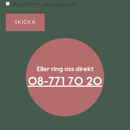
Samtycke
Jag godkänner
integritetspolicyn
.
*
*
Eller ring oss direkt
08-771 70 20