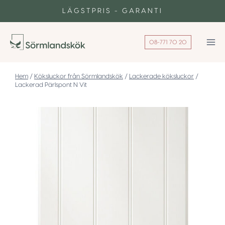
Skip
LÄGSTPRIS - GARANTI
to
content
08-771 70 20
/
Köksluckor från Sörmlandskök
/
Lackerade köksluckor
/
Lackerad Pärlspont N Vit