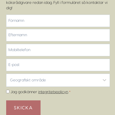
köksrådgivare redan idag. Fyll i formuläret så kontaktar vi
dig!
*
Förnamn
Efternamn
Mobiltelefon
*
E-
post
Geografiskt
område
*
Samtycke
Jag godkänner
integritetspolicyn
.
*
*