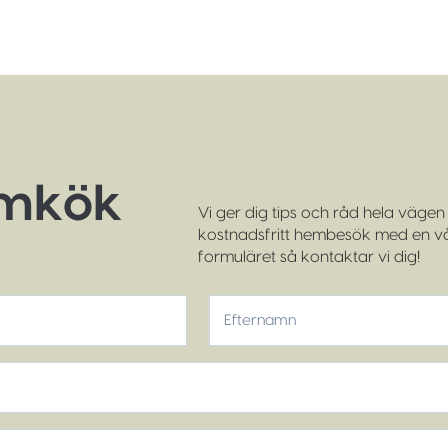
ömkök
Vi ger dig tips och råd hela vägen f
kostnadsfritt hembesök med en vår
formuläret så kontaktar vi dig!
Efternamn