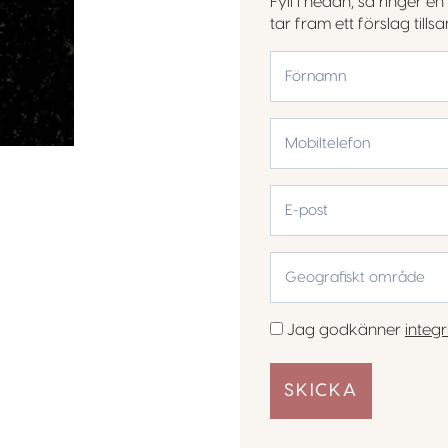
Fyll i nedan, så ringer 
tar fram ett förslag till
*
Förnamn
Mobiltelefon
*
E-
post
Geografiskt
område
*
Samtycke
Jag godkänner
integr
*