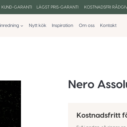
 KUND-GARANTI LÄGST PRIS-GARANTI KOSTNADSFRI RÅDGI
inredning
Nytt kök
Inspiration
Om oss
Kontakt
Nero Assol
Kostnadsfritt f