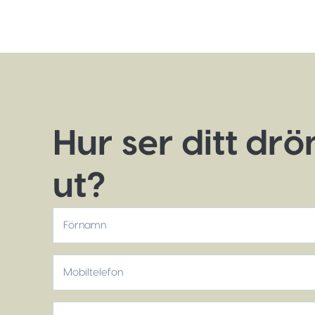
Hur ser ditt dr
ut?
*
Förnamn
Mobiltelefon
*
E-