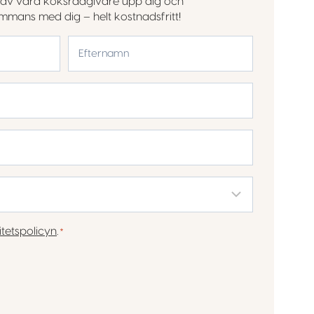
en av våra köksrådgivare upp dig och
sammans med dig – helt kostnadsfritt!
Efternamn
itetspolicyn
.
*