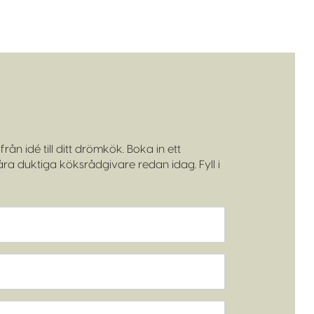
rån idé till ditt drömkök. Boka in ett
a duktiga köksrådgivare redan idag. Fyll i