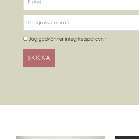
post
Geografiskt
område
*
Samtycke
Jag godkänner
integritetspolicyn
.
*
*