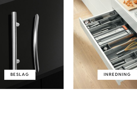
BESLAG
INREDNING