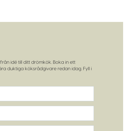
rån idé till ditt drömkök. Boka in ett
a duktiga köksrådgivare redan idag. Fyll i