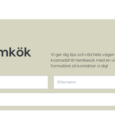
ömkök
Vi ger dig tips och råd hela vägen f
kostnadsfritt hembesök med en vår
formuläret så kontaktar vi dig!
Efternamn