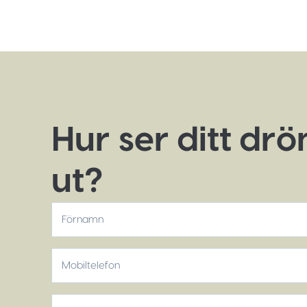
Hur ser ditt dr
ut?
*
Förnamn
Mobiltelefon
*
E-