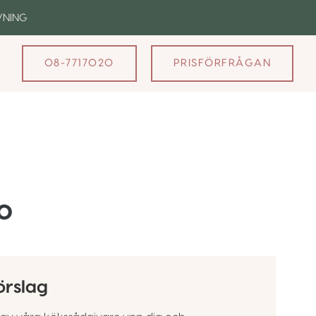
VNING
08-7717020
PRISFÖRFRÅGAN
o
örslag