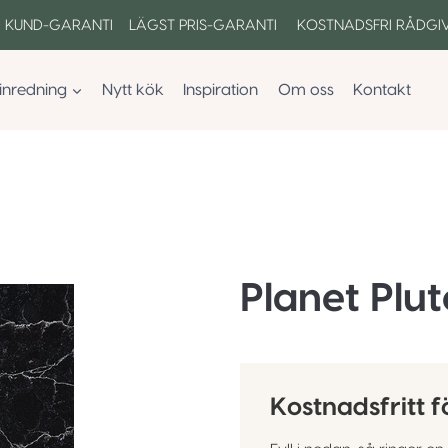
 KUND-GARANTI LÄGST PRIS-GARANTI KOSTNADSFRI RÅDGI
inredning
Nytt kök
Inspiration
Om oss
Kontakt
Planet Plut
Kostnadsfritt f