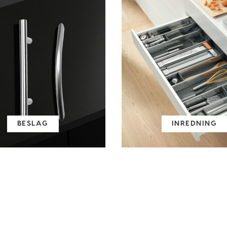
BESLAG
INREDNING