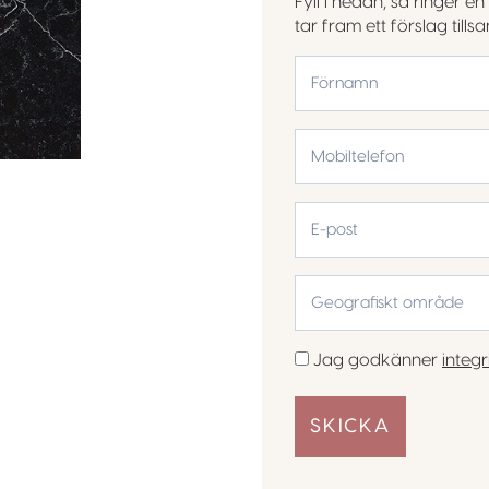
Fyll i nedan, så ringer 
tar fram ett förslag till
*
Förnamn
Mobiltelefon
*
E-
post
Geografiskt
område
*
Samtycke
Jag godkänner
integr
*