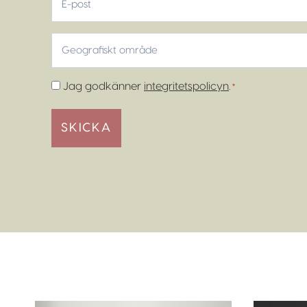
post
Geografiskt
område
*
Samtycke
Jag godkänner
integritetspolicyn
.
*
*