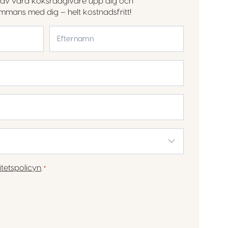
en av våra köksrådgivare upp dig och
sammans med dig – helt kostnadsfritt!
Efternamn
itetspolicyn
.
*