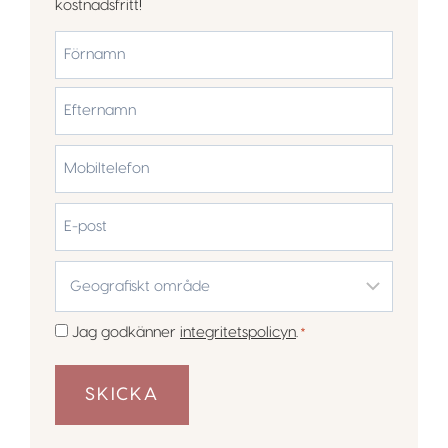
kostnadsfritt!
*
Förnamn
Efternamn
Mobiltelefon
*
E-
post
Geografiskt
område
*
Samtycke
Jag godkänner
integritetspolicyn
.
*
*