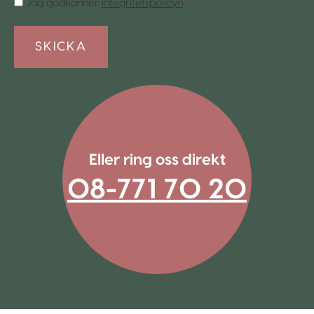
Samtycke
Jag godkänner
integritetspolicyn
.
*
*
Eller ring oss direkt
08-771 70 20