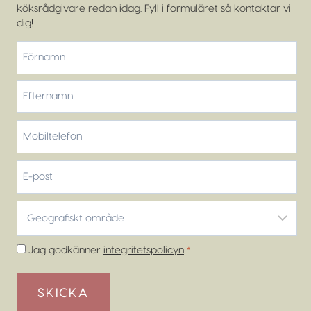
köksrådgivare redan idag. Fyll i formuläret så kontaktar vi
dig!
*
Förnamn
Efternamn
Mobiltelefon
*
E-
post
Geografiskt
område
*
Samtycke
Jag godkänner
integritetspolicyn
.
*
*