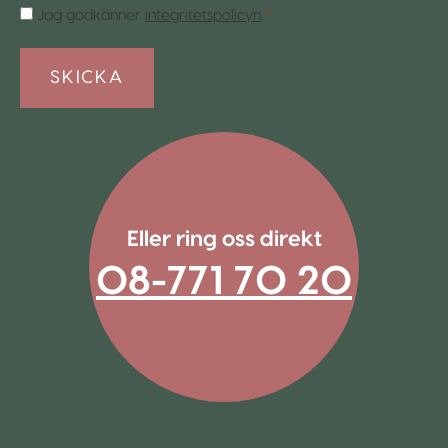
Samtycke
Jag godkänner
integritetspolicyn
.
*
*
Eller ring oss direkt
08-771 70 20