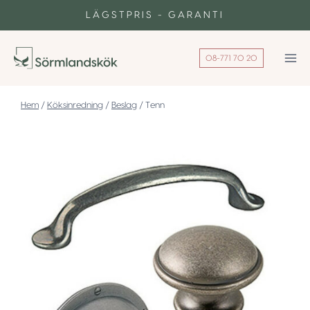
Skip
LÄGSTPRIS - GARANTI
to
content
08-771 70 20
/
Köksinredning
/
Beslag
/
Tenn