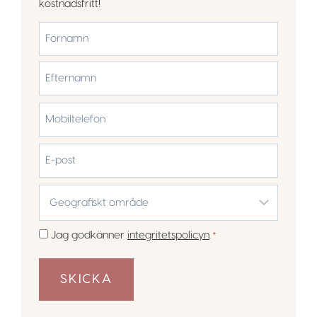
kostnadsfritt!
*
Förnamn
Efternamn
Mobiltelefon
*
E-
post
Geografiskt
område
*
Samtycke
Jag godkänner
integritetspolicyn
.
*
*