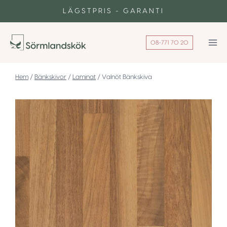
Skip
LÄGSTPRIS - GARANTI
to
content
08-771 70 20
/
Bänkskivor
/
Laminat
/
Valnöt Bänkskiva