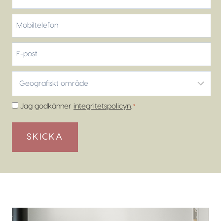
Efternamn
Mobiltelefon
*
E-
post
Geografiskt
område
*
Samtycke
Jag godkänner
integritetspolicyn
.
*
*