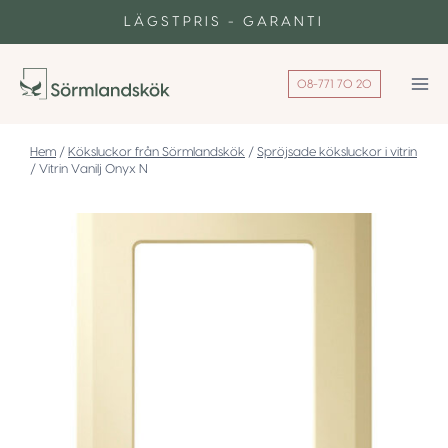
Skip
LÄGSTPRIS - GARANTI
to
content
08-771 70 20
/
Köksluckor från Sörmlandskök
/
Spröjsade köksluckor i vitrin
/
Vitrin Vanilj Onyx N