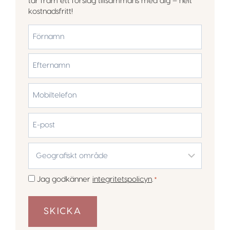
tar fram ett förslag tillsammans med dig – helt
kostnadsfritt!
*
Förnamn
Efternamn
Mobiltelefon
*
E-
post
Geografiskt
område
*
Samtycke
Jag godkänner
integritetspolicyn
.
*
*