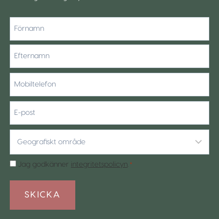
*
Förnamn
Efternamn
Mobiltelefon
*
E-
post
Geografiskt
område
*
Samtycke
Jag godkänner
integritetspolicyn
.
*
*