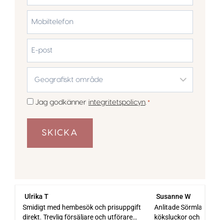
Efternamn
Mobiltelefon
*
E-
post
Geografiskt
område
*
Samtycke
Jag godkänner
integritetspolicyn
.
*
*