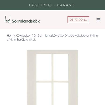
Skip
LÄGSTPRIS - GARANTI
to
content
08-771 70 20
/
Köksluckor från Sörmlandskök
/
Spröjsade köksluckor i vitrin
/
Vitrin Spröjs Antikvit