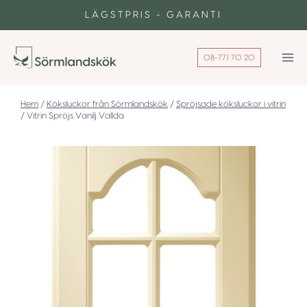
Skip
LÄGSTPRIS - GARANTI
to
content
08-771 70 20
/
Köksluckor från Sörmlandskök
/
Spröjsade köksluckor i vitrin
/
Vitrin Spröjs Vanilj Vallda