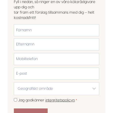
Fyll i nedan, så ringer en av våra köksrådgivare
upp dig och
tar fram ett förslag tillsammans med dig – helt
kostnadsfritt!
*
Förnamn
Efternamn
Mobiltelefon
*
E-
post
Geografiskt
område
*
Samtycke
Jag godkänner
integritetspolicyn
.
*
*