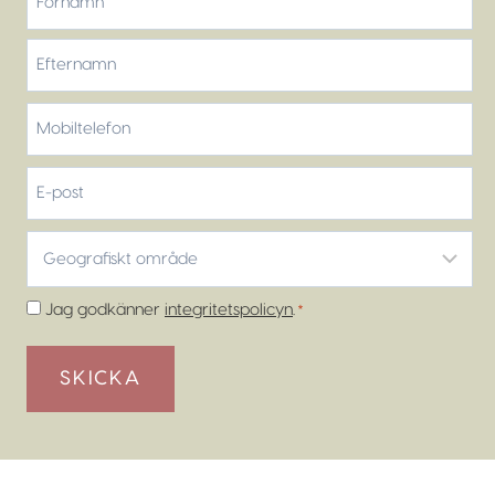
Förnamn
Efternamn
Mobiltelefon
*
E-
post
Geografiskt
område
*
Samtycke
Jag godkänner
integritetspolicyn
.
*
*