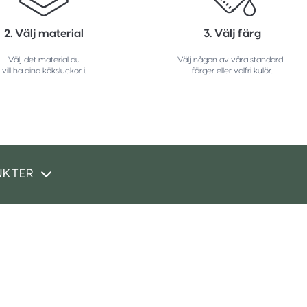
2. Välj material
3. Välj färg
Välj det material du
Välj någon av våra standard-
vill ha dina köksluckor i.
färger eller valfri kulör.
UKTER