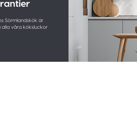
rantier
 Hos Sörmlandskök är
å alla våra köksluckor