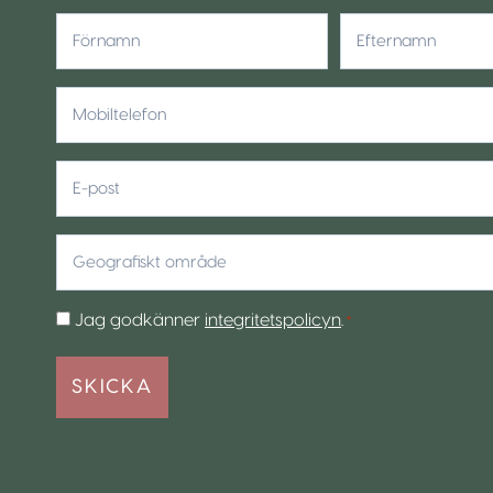
*
Förnamn
Efternamn
Mobiltelefon
*
E-
post
Geografiskt
område
*
Samtycke
Jag godkänner
integritetspolicyn
.
*
*