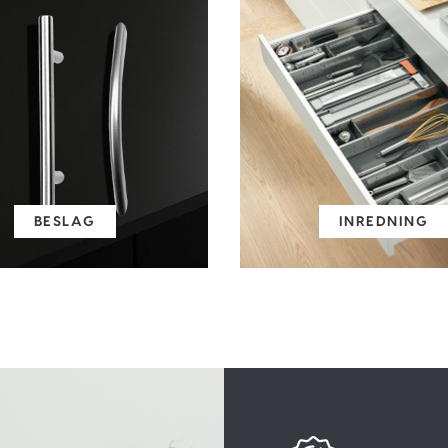
BESLAG
INREDNING